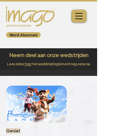
Word Abonnee
Neem deel aan onze wedstrijden
Lees zeker
hier
het wedstrijdreglement nog eens na.
Geniet