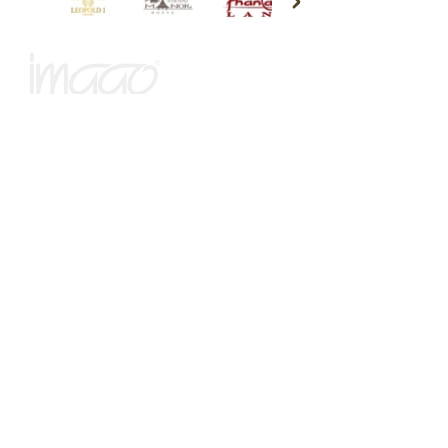
Liefde voor Lifestyle? Check
IMAGO brengt je to-the-point reportages vol
verfrissende inzichten en de laatste trends. Geniet
van de goede dingen in het leven, samengebracht
voor jou!
Over ons
Abonneren
Adverteren
Ons Magazine
Privacybeleid
Wedstrijdreglement
© Imago Magazine