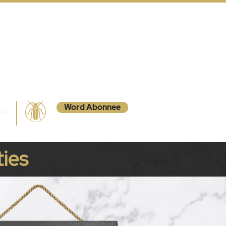
Word Abonnee
ct
ties