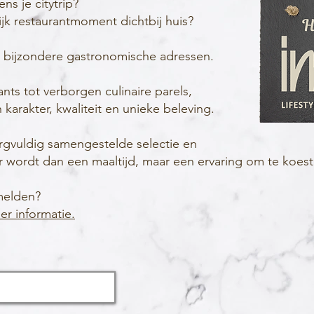
s je citytrip?
ijk restaurantmoment dichtbij huis?
e bijzondere gastronomische adressen.
rants tot verborgen culinaire parels,
karakter, kwaliteit en unieke beleving.
orgvuldig samengestelde selectie en
 wordt dan een maaltijd, maar een ervaring om te koest
melden?
r informatie.