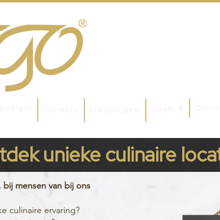
potlight
Conta
Meets 🎙
Partners
Wedstrijden
dek unieke culinaire loca
, bij mensen van bij ons
e culinaire ervaring?