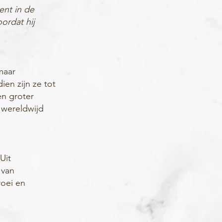
ent in de
ordat hij
maar
en zijn ze tot
n groter
 wereldwijd
Uit
 van
roei en