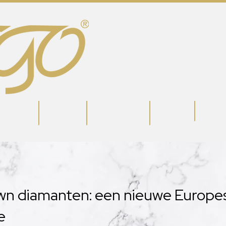
potlight
Conta
Meets 🎙
Partners
Wedstrijden
n diamanten: een nieuwe Europes
e