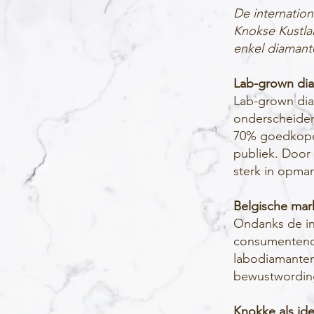
De internation
Knokse Kustlaa
enkel diamant
Lab-grown dia
Lab-grown dia
onderscheiden
70% goedkoper
publiek. Door
sterk in opmar
Belgische mar
Ondanks de int
consumentenon
labodiamanten
bewustwording
Knokke als ide