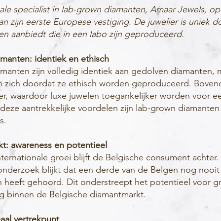
ale specialist in lab-grown diamanten, Amaar Jewels, op
n zijn eerste Europese vestiging. De juwelier is uniek do
en aanbiedt die in een labo zijn geproduceerd.
manten: identiek en ethisch
manten zijn volledig identiek aan gedolven diamanten, 
 zich doordat ze ethisch worden geproduceerd. Bovendi
, waardoor luxe juwelen toegankelijker worden voor ee
 deze aantrekkelijke voordelen zijn lab-grown diamanten
s.
kt: awareness en potentieel
ernationale groei blijft de Belgische consument achter. 
derzoek blijkt dat een derde van de Belgen nog nooit
 heeft gehoord. Dit onderstreept het potentieel voor g
 binnen de Belgische diamantmarkt.
aal vertrekpunt