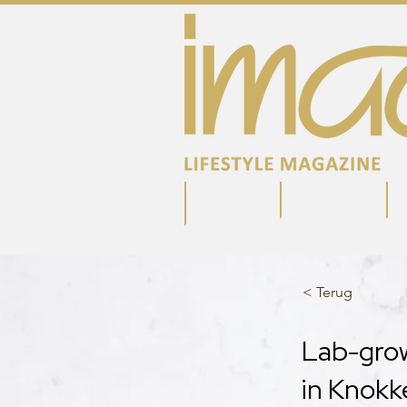
Adverteren
S
Magazine
< Terug
Lab-grow
in Knokk