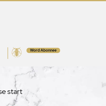
Word Abonnee
ct
e start