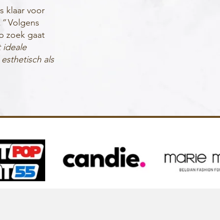
 klaar voor
.”
Volgens
p zoek gaat
 ideale
esthetisch als
Contacteer ons