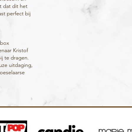
 dat dit het
st perfect bij
kbox
naar Kristof
ij te dragen.
uze uitdaging,
Roeselaarse