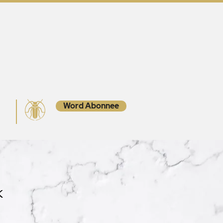
Word Abonnee
ct
k