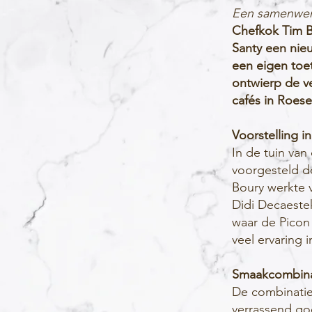
Een samenwerk
Chefkok Tim B
Santy een nie
een eigen toe
ontwierp de v
cafés in Roese
Voorstelling i
In de tuin van
voorgesteld d
Boury werkte 
Didi Decaeste
waar de Picon
veel ervaring 
Smaakcombinat
De combinatie
verrassend go