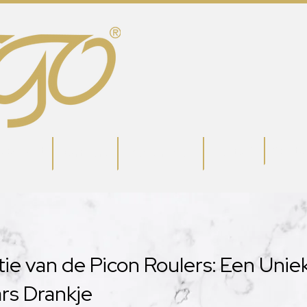
potlight
Conta
Meets 🎙
Partners
Wedstrijden
tie van de Picon Roulers: Een Unie
rs Drankje