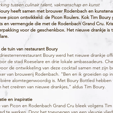
ing tussen culinair talent, vakmanschap en kunst
oury heeft samen met brouwer Rodenbach en kunstenaa
uwe picon ontwikkeld: de Picon Roulers. Kok Tim Boury 
ts en vermengde die met de Rodenbach Grand Cru. Kris
erpakking voor de geschenkbox. Het nieuwe drankje is t
lare.
n de tuin van restaurant Boury
 driesterrenrestaurant Boury werd het nieuwe drankje offi
oor de stad Roeselare en drie lokale ambassadeurs. Ch
voor de ontwikkeling van deze cocktail samen met zijn b
ker van brouwerij Rodenbach. "Ben en ik groeiden op i
 bière alomtegenwoordig is. Met Boury Bottled hebben
in het creëren van nieuwe drankjes," aldus Tim Boury.
ie en inspiratie
 van Picon en Rodenbach Grand Cru bleek volgens Tim
ed te werken. Door het toevoegen van een vleugje vlie