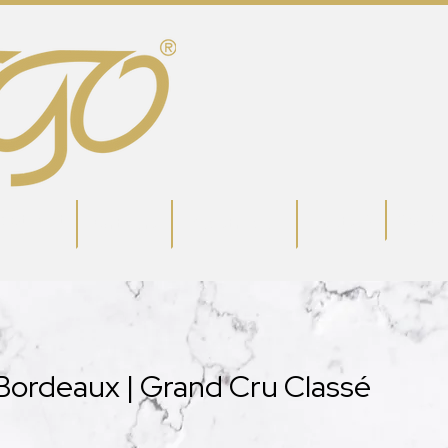
potlight
Conta
Meets 🎙
Partners
Wedstrijden
 Bordeaux | Grand Cru Classé