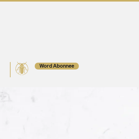
Word Abonnee
ct