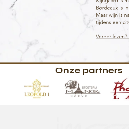
wijngaard is m
Bordeaux is in
Maar wijn is na
tijdens een ci
Verder lezen? k
Onze partners