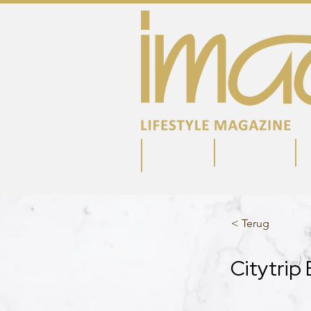
Adverteren
S
Magazine
< Terug
Citytrip