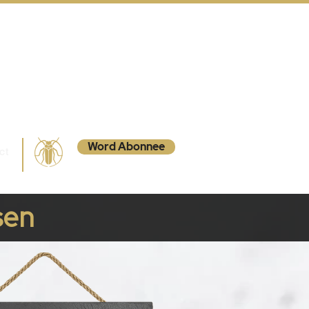
Word Abonnee
ct
sen