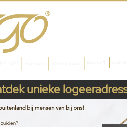
potlight
Conta
Meets 🎙
Partners
Wedstrijden
tdek unieke logeeradres
 buitenland bij
mensen van bij ons!
 zuiden?