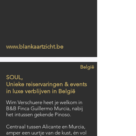
www.blankaartzicht.be
België
SOUL,
Unieke reiservaringen & events
in luxe verblijven in België
Wim Verschuere heet je welkom in
B&B Finca Guillermo Murcia, nabij
het intussen gekende Pinoso.
Centraal tussen Alicante en Murcia,
amper een uurtje van de kust, én vol