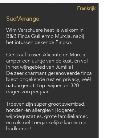
Frankrijk
Sud'Arrange
Wim Verschuere heet je welkom in
B&B Finca Guillermo Murcia, nabij
het intussen gekende Pinoso.
Centraal tussen Alicante en Murcia,
amper een uurtje van de kust, én vol
in het wijngebied van Jumilla!
De zeer charmant gerenoveerde finca
biedt ongekende rust en privacy, véél
natuurgenot, top- wijnen en 320
dagen zon per jaar.
Troeven zijn súper groot zwembad,
honden-én allergievrij logeren,
wijndegustaties, grote familiekamer,
én rolstoel-toegankelijke kamer met
badkamer!