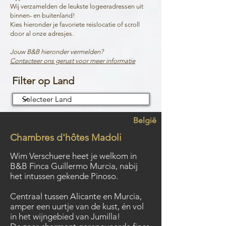
Wij verzamelden de leukste logeeradressen uit
binnen- en buitenland!
Kies hieronder je favoriete reislocatie of scroll
door al onze adresjes.
Jouw B&B hieronder vermelden?
Contacteer ons gerust voor meer informatie
Filter op Land
België
Chambres d'hôtes Madoli
Wim Verschuere heet je welkom in
B&B Finca Guillermo Murcia, nabij
het intussen gekende Pinoso.
Centraal tussen Alicante en Murcia,
amper een uurtje van de kust, én vol
in het wijngebied van Jumilla!