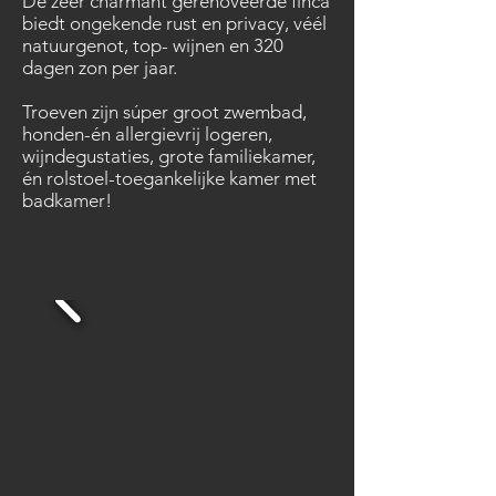
De zeer charmant gerenoveerde finca
biedt ongekende rust en privacy, véél
natuurgenot, top- wijnen en 320
dagen zon per jaar.
Troeven zijn súper groot zwembad,
honden-én allergievrij logeren,
wijndegustaties, grote familiekamer,
én rolstoel-toegankelijke kamer met
badkamer!