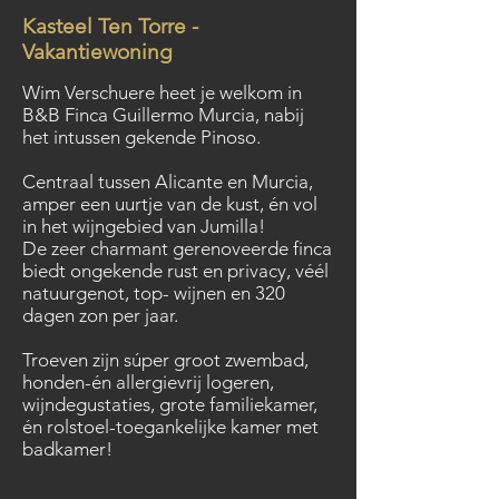
Kasteel Ten Torre -
Vakantiewoning
Wim Verschuere heet je welkom in
B&B Finca Guillermo Murcia, nabij
het intussen gekende Pinoso.
Centraal tussen Alicante en Murcia,
amper een uurtje van de kust, én vol
in het wijngebied van Jumilla!
De zeer charmant gerenoveerde finca
biedt ongekende rust en privacy, véél
natuurgenot, top- wijnen en 320
dagen zon per jaar.
Troeven zijn súper groot zwembad,
honden-én allergievrij logeren,
wijndegustaties, grote familiekamer,
én rolstoel-toegankelijke kamer met
badkamer!