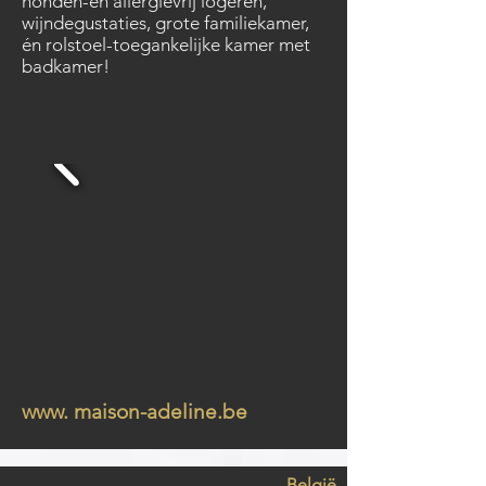
honden-én allergievrij logeren,
wijndegustaties, grote familiekamer,
én rolstoel-toegankelijke kamer met
badkamer!
www. maison-adeline.be
België