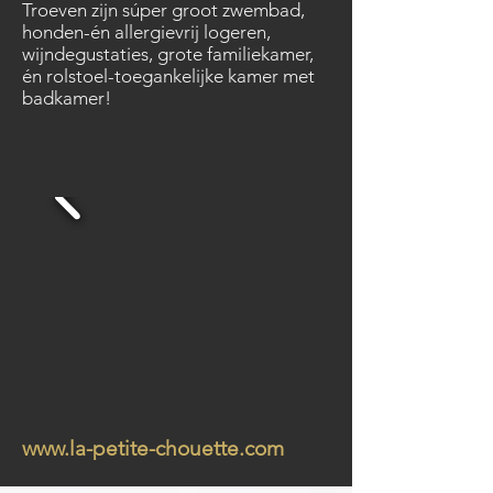
Troeven zijn súper groot zwembad,
honden-én allergievrij logeren,
wijndegustaties, grote familiekamer,
én rolstoel-toegankelijke kamer met
badkamer!
www.la-petite-chouette.com