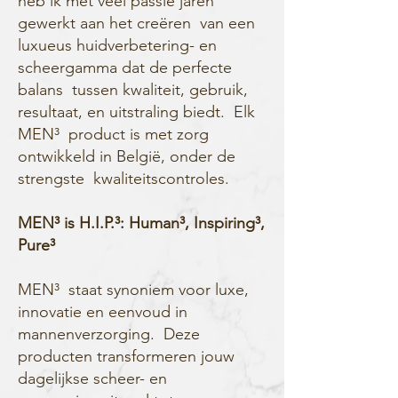
heb ik met veel passie jaren
gewerkt aan het creëren van een
luxueus huidverbetering- en
scheergamma dat de perfecte
balans tussen kwaliteit, gebruik,
resultaat, en uitstraling biedt. Elk
MEN³ product is met zorg
ontwikkeld in België, onder de
strengste kwaliteitscontroles.
MEN³ is H.I.P.³: Human³, Inspiring³,
Pure³
MEN³ staat synoniem voor luxe,
innovatie en eenvoud in
mannenverzorging. Deze
producten transformeren jouw
dagelijkse scheer- en