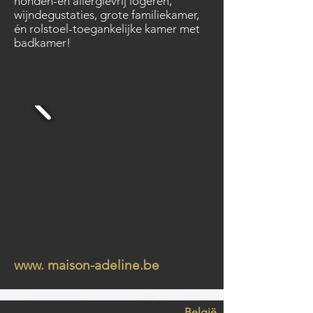
honden-én allergievrij logeren,
wijndegustaties, grote familiekamer,
én rolstoel-toegankelijke kamer met
badkamer!
www. maison-adeline.be
België