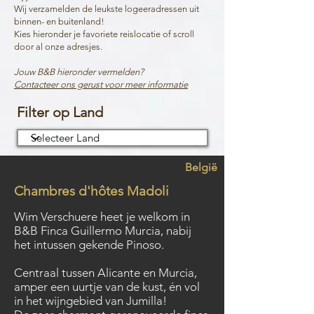
Wij verzamelden de leukste logeeradressen uit
binnen- en buitenland!
Kies hieronder je favoriete reislocatie of scroll
door al onze adresjes.
Jouw B&B hieronder vermelden?
Contacteer ons gerust voor meer informatie
Filter op Land
België
Chambres d'hôtes Madoli
Wim Verschuere heet je welkom in
B&B Finca Guillermo Murcia, nabij
het intussen gekende Pinoso.
Centraal tussen Alicante en Murcia,
amper een uurtje van de kust, én vol
in het wijngebied van Jumilla!