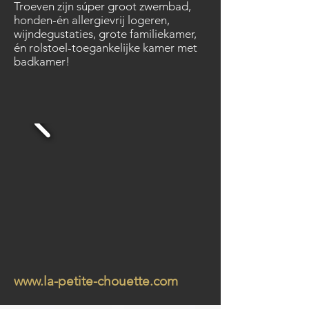
Troeven zijn súper groot zwembad,
honden-én allergievrij logeren,
wijndegustaties, grote familiekamer,
én rolstoel-toegankelijke kamer met
badkamer!
www.la-petite-chouette.com