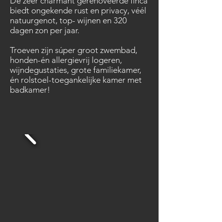
De zeer charmant gerenoveerde finca
biedt ongekende rust en privacy, véél
natuurgenot, top- wijnen en 320
dagen zon per jaar.
Troeven zijn súper groot zwembad,
honden-én allergievrij logeren,
wijndegustaties, grote familiekamer,
én rolstoel-toegankelijke kamer met
badkamer!