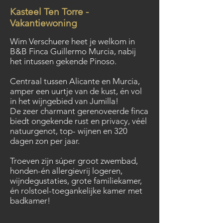
Kasteel Ten Torre -
Vakantiewoning
Wim Verschuere heet je welkom in
B&B Finca Guillermo Murcia, nabij
het intussen gekende Pinoso.
Centraal tussen Alicante en Murcia,
amper een uurtje van de kust, én vol
in het wijngebied van Jumilla!
De zeer charmant gerenoveerde finca
biedt ongekende rust en privacy, véél
natuurgenot, top- wijnen en 320
dagen zon per jaar.
Troeven zijn súper groot zwembad,
honden-én allergievrij logeren,
wijndegustaties, grote familiekamer,
én rolstoel-toegankelijke kamer met
badkamer!