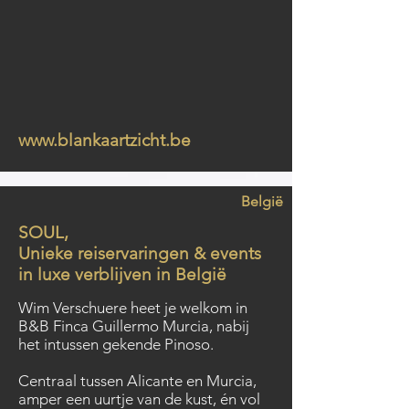
www.blankaartzicht.be
België
SOUL,
Unieke reiservaringen & events
in luxe verblijven in België
Wim Verschuere heet je welkom in
B&B Finca Guillermo Murcia, nabij
het intussen gekende Pinoso.
Centraal tussen Alicante en Murcia,
amper een uurtje van de kust, én vol