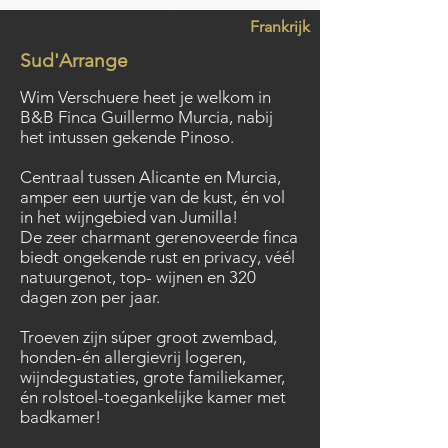
Frankrijk
Sud'Arrange
Wim Verschuere heet je welkom in
B&B Finca Guillermo Murcia, nabij
het intussen gekende Pinoso.
Centraal tussen Alicante en Murcia,
amper een uurtje van de kust, én vol
in het wijngebied van Jumilla!
De zeer charmant gerenoveerde finca
biedt ongekende rust en privacy, véél
natuurgenot, top- wijnen en 320
dagen zon per jaar.
Troeven zijn súper groot zwembad,
honden-én allergievrij logeren,
wijndegustaties, grote familiekamer,
én rolstoel-toegankelijke kamer met
badkamer!